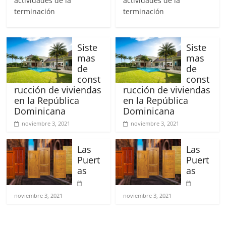
actividades de la
actividades de la
terminación
terminación
Siste
Siste
mas
mas
de
de
const
const
rucción de viviendas
rucción de viviendas
en la República
en la República
Dominicana
Dominicana
noviembre 3, 2021
noviembre 3, 2021
Las
Las
Puert
Puert
as
as
noviembre 3, 2021
noviembre 3, 2021