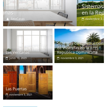
en
Sistemas de construcción de viviendas
República
en la República Dominicana
Dominicana
noviembre 3, 2021
SitioCasas
Sistemas de construcción
de viviendas en la
Las Ventanas
República Dominicana
junio 10, 2023
noviembre 3, 2021
Las Puertas
noviembre 3, 2021